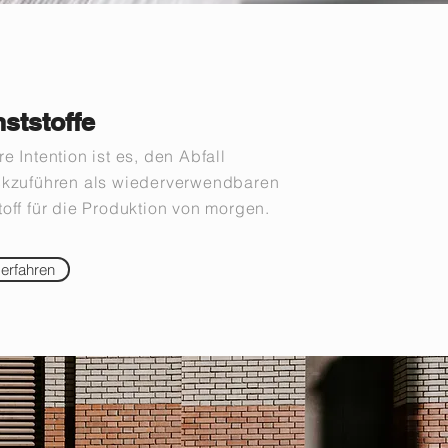
ststoffe
e Intention ist es, den Abfall
ckzuführen als wiederverwendbaren
off für die Produktion von morgen.
erfahren