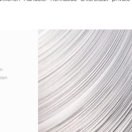
en
hlen