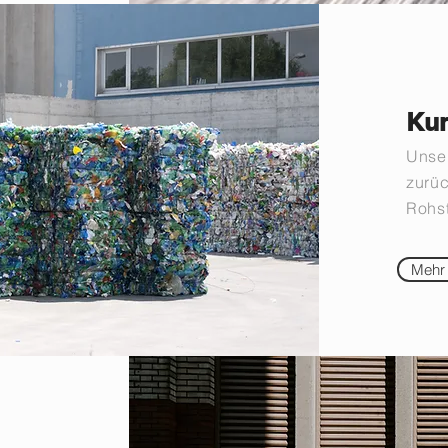
Kun
Unser
zurü
Rohst
Mehr 