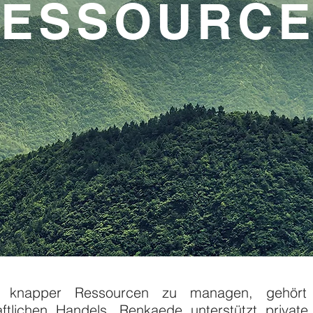
ESSOURC
tz knapper Ressourcen zu managen, gehört
ftlichen Handels. Renkaede unterstützt private 