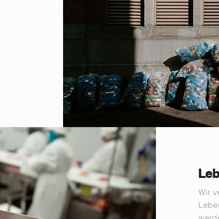
Leb
Wir 
Lebe
werd